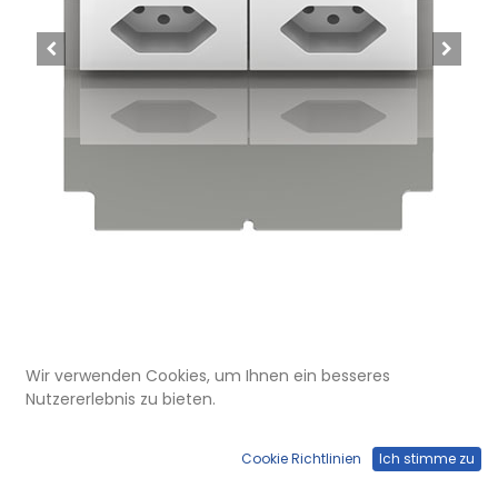
UBD 165 177
Wir verwenden Cookies, um Ihnen ein besseres
Steckdoseneinsatz für 2 FLF inkl.
Nutzererlebnis zu bieten.
2xT13, weiss
Cookie Richtlinien
Ich stimme zu