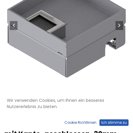
Wir verwenden Cookies, um Ihnen ein besseres
Nutzererlebnis zu bieten.
UBD 167 302
Unterflur-Bodendose UBD 160
Cookie Richtlinien
Ich stimme zu
small aus Chromstahl inkl. Deckel