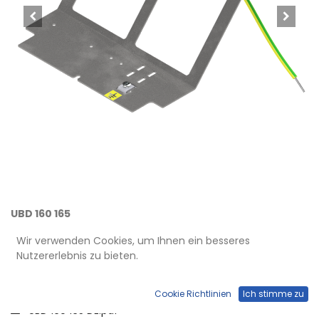
UBD 160 165
Steckdoseneinsatz für 4 FLF, leer
Wir verwenden Cookies, um Ihnen ein besseres
Nutzererlebnis zu bieten.
Download
Cookie Richtlinien
Ich stimme zu
UBD 160 165 DE.pdf