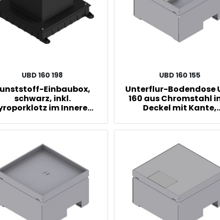
UBD 160 198
UBD 160 155
unststoff-Einbaubox,
Unterflur-Bodendose
schwarz, inkl.
160 aus Chromstahl in
yroporklotz im Inneren,
Deckel mit Kante,
en: 170x170mm, unten:
geschlossen, 15m
260x310mm, H: 185mm
Vertiefung und 1
Schnurauslass