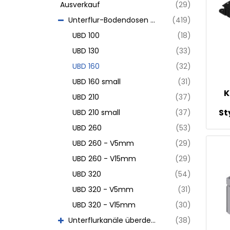
Ausverkauf
(29)
Unterflur-Bodendosen aus Chromstahl
(419)
UBD 100
(18)
UBD 130
(33)
UBD 160
(32)
UBD 160 small
(31)
K
UBD 210
(37)
St
UBD 210 small
(37)
ob
UBD 260
(53)
UBD 260 - V5mm
(29)
UBD 260 - V15mm
(29)
UBD 320
(54)
UBD 320 - V5mm
(31)
UBD 320 - V15mm
(30)
Unterflurkanäle überdeckt
(38)