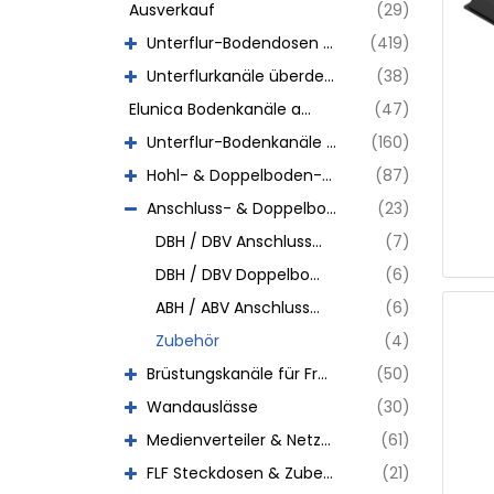
Ausverkauf
(29)
Unterflur-Bodendosen aus Chromstahl
(419)
Unterflurkanäle überdeckt
(38)
Elunica Bodenkanäle abdeckbar
(47)
Unterflur-Bodenkanäle abdeckbar
(160)
Hohl- & Doppelboden-Auslässe
(87)
Anschluss- & Doppelboxen
(23)
DBH / DBV Anschlussboxen
(7)
DBH / DBV Doppelboxen
(6)
ABH / ABV Anschlussboxen
(6)
Zubehör
(4)
Brüstungskanäle für Fronteinbau
(50)
Wandauslässe
(30)
Medienverteiler & Netzwerkkomponenten
(61)
FLF Steckdosen & Zubehör
(21)