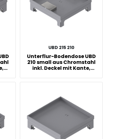
UBD 215 210
 UBD
Unterflur-Bodendose UBD
tahl
210 small aus Chromstahl
e,
inkl. Deckel mit Kante,
m
15mm Vertiefung und 2
Schnurauslässen