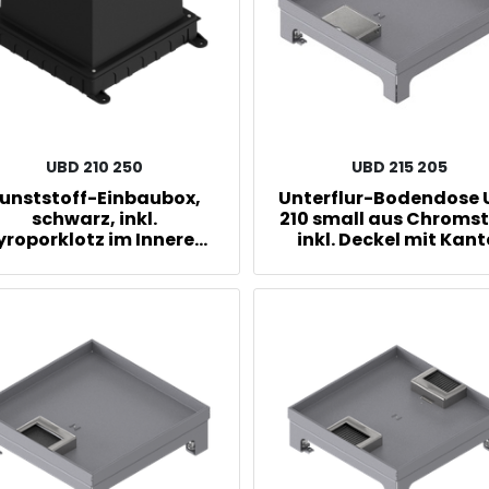
UBD 210 250
UBD 215 205
unststoff-Einbaubox,
Unterflur-Bodendose
schwarz, inkl.
210 small aus Chroms
yroporklotz im Inneren,
inkl. Deckel mit Kant
en: 220x220mm, unten:
geschlossen, 15m
260x310mm, H: 185mm
Vertiefung und 1
Schnurauslass