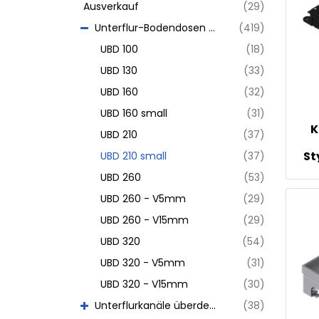
Ausverkauf
(29)
Unterflur-Bodendosen aus Chromstahl
(419)
UBD 100
(18)
UBD 130
(33)
UBD 160
(32)
UBD 160 small
(31)
K
UBD 210
(37)
St
UBD 210 small
(37)
ob
UBD 260
(53)
UBD 260 - V5mm
(29)
UBD 260 - V15mm
(29)
UBD 320
(54)
UBD 320 - V5mm
(31)
UBD 320 - V15mm
(30)
Unterflurkanäle überdeckt
(38)