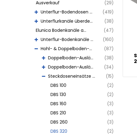
Ausverkauf
(29)
Unterflur-Bodendosen aus Chromstahl
(419)
Unterflurkanäle überdeckt
(38)
Elunica Bodenkanäle abdeckbar
(47)
Unterflur-Bodenkanäle abdeckbar
(160)
Hohl- & Doppelboden-Auslässe
(87)
S
Doppelboden-Auslässe mit Rand
(38)
2
Doppelboden-Auslässe mit Kante
(34)
Steckdoseneinsätze - Doppelboden-Auslässe
(15)
DBS 100
(2)
DBS 130
(2)
DBS 160
(3)
DBS 210
(3)
DBS 260
(3)
DBS 320
(2)