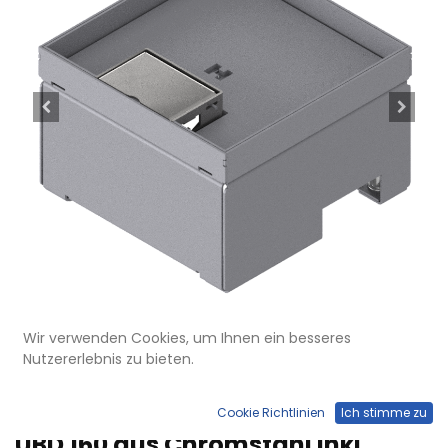
Wir verwenden Cookies, um Ihnen ein besseres
Nutzererlebnis zu bieten.
UBD 162 161
Schwerlast-Unterflur-Bodendose
Cookie Richtlinien
Ich stimme zu
UBD 160 aus Chromstahl inkl.