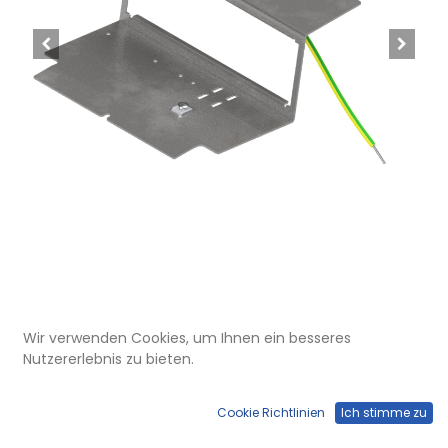
UBD 165 185
Wir verwenden Cookies, um Ihnen ein besseres
Steckdoseneinsatz mit 3x 45x45-
Nutzererlebnis zu bieten.
Ausschnitten, leer
Cookie Richtlinien
Ich stimme zu