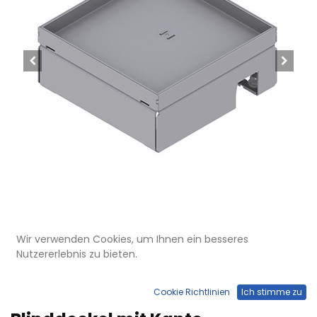
Wir verwenden Cookies, um Ihnen ein besseres
Nutzererlebnis zu bieten.
UBD 165 159
Unterflur-Bodendose UBD 160
Cookie Richtlinien
Ich stimme zu
small aus Chromstahl inkl.