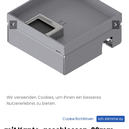
Wir verwenden Cookies, um Ihnen ein besseres
Nutzererlebnis zu bieten.
UBD 167 202
Unterflur-Bodendose UBD 160
Cookie Richtlinien
Ich stimme zu
small aus Chromstahl inkl. Deckel