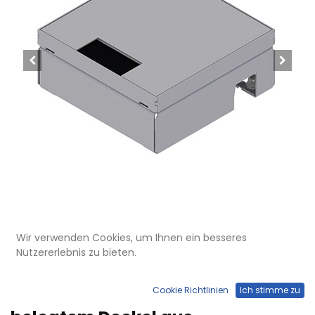
Wir verwenden Cookies, um Ihnen ein besseres
Nutzererlebnis zu bieten.
UBD 165 158
Unterflur-Bodendose UBD 160
Cookie Richtlinien
Ich stimme zu
small aus Chromstahl inkl.