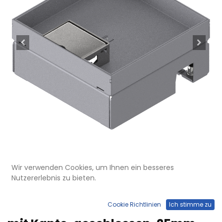
Wir verwenden Cookies, um Ihnen ein besseres
Nutzererlebnis zu bieten.
UBD 167 251
Unterflur-Bodendose UBD 160
Cookie Richtlinien
Ich stimme zu
small aus Chromstahl inkl. Deckel