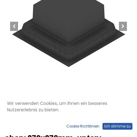
Wir verwenden Cookies, um Ihnen ein besseres
Nutzererlebnis zu bieten.
UBD 260 284
Kunststoff-Einbaubox, schwarz,
Cookie Richtlinien
Ich stimme zu
inkl. Styroporklotz im Inneren,