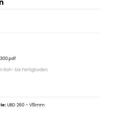
n
1300.pdf
Roh- bis Fertigboden:
ie:
UBD 260 - V15mm