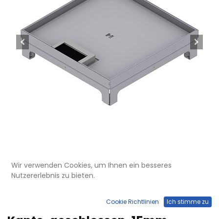
Wir verwenden Cookies, um Ihnen ein besseres
Nutzererlebnis zu bieten.
UBD 260 256
Unterflur-Bodendose UBD 260
Cookie Richtlinien
Ich stimme zu
aus Chromstahl inkl. Deckel mit