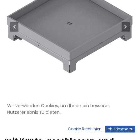
Wir verwenden Cookies, um Ihnen ein besseres
Nutzererlebnis zu bieten.
UBD 264 255
Unterflur-Bodendose UBD 260
Cookie Richtlinien
Ich stimme zu
aus Chromstahl inkl. Blinddeckel