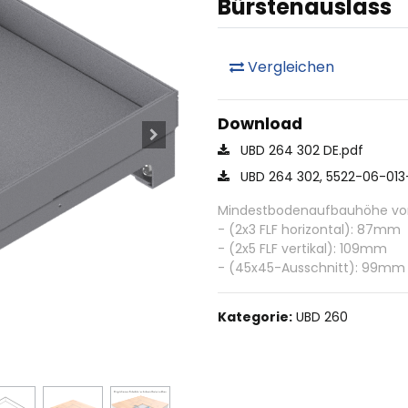
Bürstenauslass
Vergleichen
Download
UBD 264 302 DE.pdf
UBD 264 302, 5522-06-013
Mindestbodenaufbauhöhe von 
- (2x3 FLF horizontal): 87mm
- (2x5 FLF vertikal): 109mm
- (45x45-Ausschnitt): 99mm
Kategorie:
UBD 260