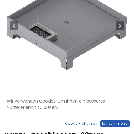
Wir verwenden Cookies, um Ihnen ein besseres
Nutzererlebnis zu bieten.
UBD 264 202
Unterflur-Bodendose UBD 260
Cookie Richtlinien
Ich stimme zu
aus Chromstahl inkl. Deckel mit