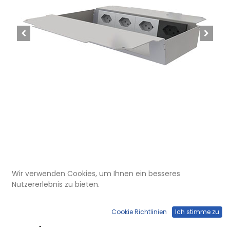
Wir verwenden Cookies, um Ihnen ein besseres
UBD 321 327
Nutzererlebnis zu bieten.
Steckdoseneinsatz horizontal für
2x4 FLF inkl. 3xT13, weiss, und
Cookie Richtlinien
Ich stimme zu
1xT13, schwarz