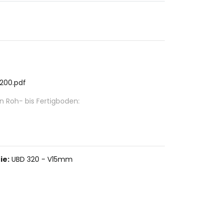
2200.pdf
Roh- bis Fertigboden:
ie:
UBD 320 - V15mm