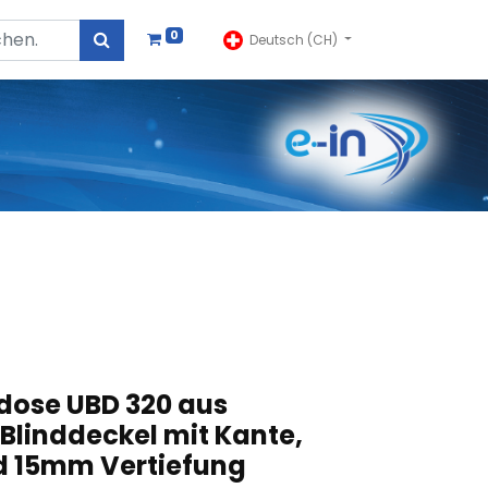
0
Deutsch (CH)
dose UBD 320 aus
 Blinddeckel mit Kante,
d 15mm Vertiefung