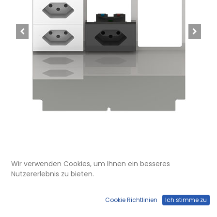
Wir verwenden Cookies, um Ihnen ein besseres
UBD 210 217
Nutzererlebnis zu bieten.
Steckdoseneinsatz für 6 FLF inkl.
2x T13, weiss, + 1x T13, schwarz
Cookie Richtlinien
Ich stimme zu