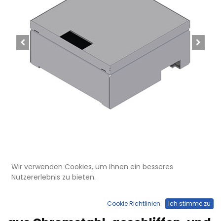
Wir verwenden Cookies, um Ihnen ein besseres
Nutzererlebnis zu bieten.
UBD 210 208
Unterflur-Bodendose UBD 210 aus
Cookie Richtlinien
Ich stimme zu
Chromstahl inkl. belegtem Deckel