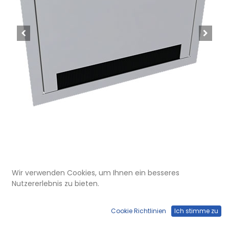
Wir verwenden Cookies, um Ihnen ein besseres
WAD 146 460
Nutzererlebnis zu bieten.
Wandauslass WAD Rahmen mit
Klappdeckel Typ 46, weiss
Cookie Richtlinien
Ich stimme zu