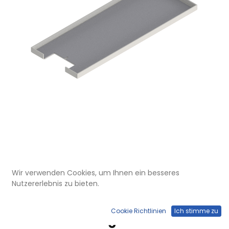
Wir verwenden Cookies, um Ihnen ein besseres
UBK 201 155
Nutzererlebnis zu bieten.
Deckel für Bürstenauslass zu UBK
200 mit Kante geschlossen, für
Cookie Richtlinien
Ich stimme zu
15mm Vertiefung