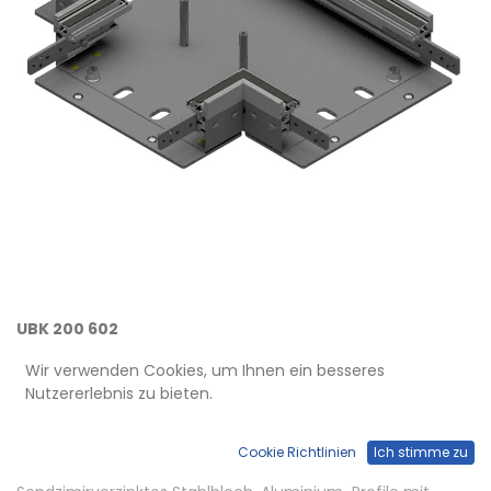
UBK 200 602
T-Verbinder UBK 200, 200x60mm
Wir verwenden Cookies, um Ihnen ein besseres
Nutzererlebnis zu bieten.
3 x 200 mm
Cookie Richtlinien
Ich stimme zu