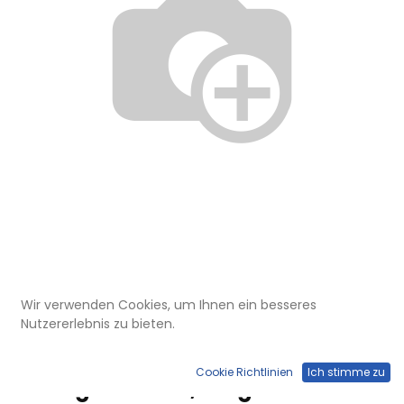
Wir verwenden Cookies, um Ihnen ein besseres
ELU 150 235
Nutzererlebnis zu bieten.
Übergangs-Winkel LED Rand-
Seitenprofil links mit
Cookie Richtlinien
Ich stimme zu
Auflagestreifen, lang