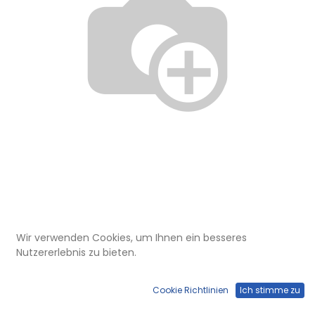
Wir verwenden Cookies, um Ihnen ein besseres
ELU 150 232
Nutzererlebnis zu bieten.
Winkel LED Rand-Seitenprofil
rechts mit Auflagestreifen, lang
Cookie Richtlinien
Ich stimme zu