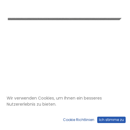
Wir verwenden Cookies, um Ihnen ein besseres
ELU 150 201
Nutzererlebnis zu bieten.
Winkel Kanten-Seitenprofil links
mit Auflagestreifen, lang
Cookie Richtlinien
Ich stimme zu