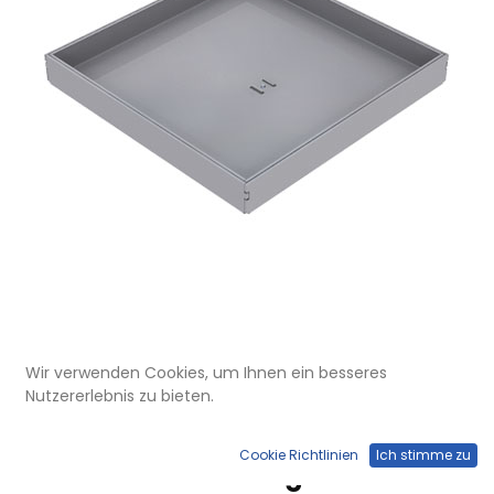
Wir verwenden Cookies, um Ihnen ein besseres
DBK 160 150
Nutzererlebnis zu bieten.
Doppelboden-Auslass DBK 160
aus Chromstahl inkl. Blinddeckel
Cookie Richtlinien
Ich stimme zu
mit 15mm Vertiefung und Kante