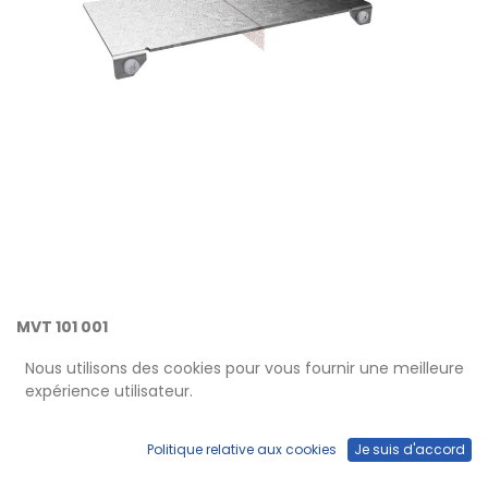
MVT 101 001
Deckel für Einbau Medienverteiler
Nous utilisons des cookies pour vous fournir une meilleure
small
expérience utilisateur.
Politique relative aux cookies
Je suis d'accord
Grösse: 132 x 68 x 11 mm