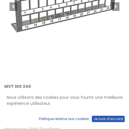
MVT 100 240
Répartiteur média installation
Nous utilisons des cookies pour vous fournir une meilleure
expérience utilisateur.
pour 24 Keystone (19.4mm extrait)
Politique relative aux cookies
Je suis d'accord
ou R&M Snap-in modules, vide, en acier inoxydable