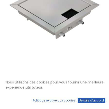
DBR 100 001
Nous utilisons des cookies pour vous fournir une meilleure
Sortie de sol double 100 en acier
expérience utilisateur.
inoxydable poncé
Politique relative aux cookies
Je suis d'accord