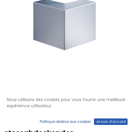
Nous utilisons des cookies pour vous fournir une meilleure
expérience utilisateur.
BRW 060 174
Ausseneck zu Brüstungskanal
Politique relative aux cookies
Je suis d'accord
BRW 60x170/80 BRA-AE,