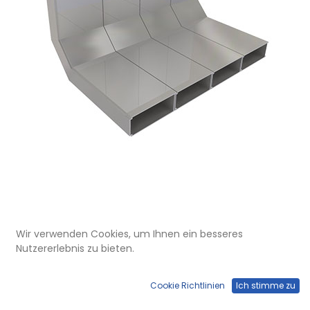
UFK 300 032
Wir verwenden Cookies, um Ihnen ein besseres
Vertikalkrümmer zu UFK 30, 4-
Nutzererlebnis zu bieten.
zügig, 300 x 30 mm
Cookie Richtlinien
Ich stimme zu