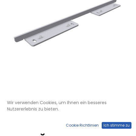
Wir verwenden Cookies, um Ihnen ein besseres
UBK 301 089
Nutzererlebnis zu bieten.
Endstückkappe für
Deckelzuschnitt UBK 300, für 8mm
Cookie Richtlinien
Ich stimme zu
Vertiefung