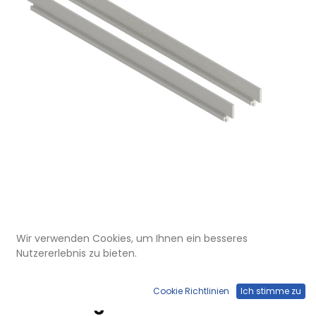
Wir verwenden Cookies, um Ihnen ein besseres
UBK 300 122
Nutzererlebnis zu bieten.
Sichtkantenprofil UBK 300 für
Winkel-Verbinder, 12mm
Cookie Richtlinien
Ich stimme zu
Vertiefung