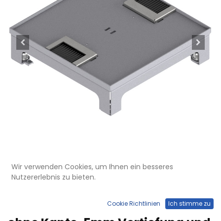
Wir verwenden Cookies, um Ihnen ein besseres
Nutzererlebnis zu bieten.
UBD 217 054
Unterflur-Bodendose UBD 210
Cookie Richtlinien
Ich stimme zu
small inkl. Deckel, flach (SVZ),