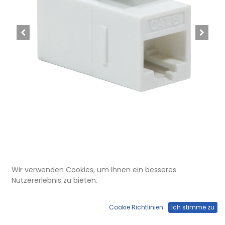
Wir verwenden Cookies, um Ihnen ein besseres
MVT 200 121W
Nutzererlebnis zu bieten.
Keystone Verbinder RJ45 Cat.6
ungeschirmt mit Einrastung,
Cookie Richtlinien
Ich stimme zu
weiss