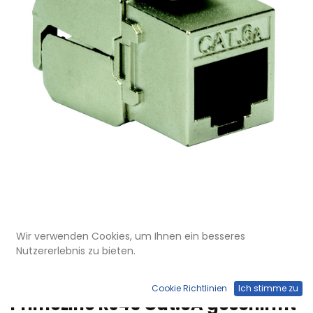
Wir verwenden Cookies, um Ihnen ein besseres
MVT 200 100.1
Nutzererlebnis zu bieten.
Ausverkauf
Keystone-Anschlussmodul
Cookie Richtlinien
Ich stimme zu
PrimeLine RJ45 Cat.6A geschirmt