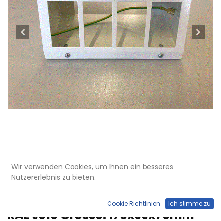
Wir verwenden Cookies, um Ihnen ein besseres
KBV 400 001
Nutzererlebnis zu bieten.
Ausverkauf
Kanalbox für 4 FLF, vertikal, weiss
Cookie Richtlinien
Ich stimme zu
RAL 9010 Grösse: 170x90x70mm