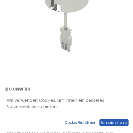
IBC UNW 110
UNIT - 1 x STECKDOSE
Wir verwenden Cookies, um Ihnen ein besseres
Nutzererlebnis zu bieten.
1 Steckdose T13 verkehrsweiss RAL 9016, vorverdrahtet mit
Cookie Richtlinien
Ich stimme zu
2,5mm² halogenfreiem Kabel 0.3m, Anschluss über GST18