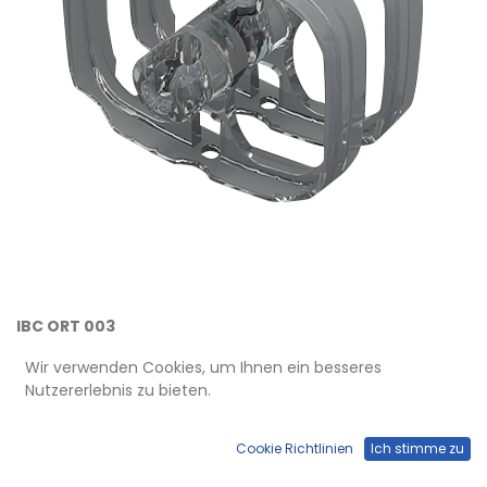
IBC ORT 003
Kabelführungsclip
Wir verwenden Cookies, um Ihnen ein besseres
Nutzererlebnis zu bieten.
2 Kettenringe mit Befestigung, aus Kunststoff transparent
Cookie Richtlinien
Ich stimme zu