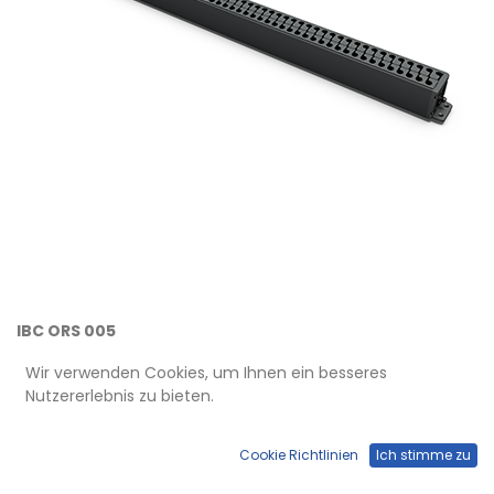
IBC ORS 005
Einfach – Organisator
Wir verwenden Cookies, um Ihnen ein besseres
Nutzererlebnis zu bieten.
1 m Kabelmanagement in Aluminium Profil verkehrsschwarz
Cookie Richtlinien
Ich stimme zu
RAL 9017 mit flexible Membran