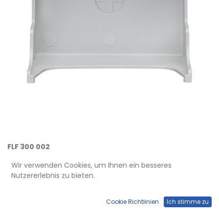
FLF 300 002
FLF-Einlasskasten Gr. 2
Wir verwenden Cookies, um Ihnen ein besseres
Nutzererlebnis zu bieten.
Kategorie:
Medienverteiler Einbau
Cookie Richtlinien
Ich stimme zu