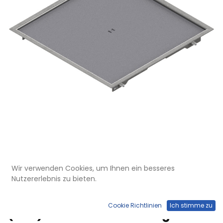
Wir verwenden Cookies, um Ihnen ein besseres
DBR 320 050
Nutzererlebnis zu bieten.
Doppelboden-Auslass DBR 320
aus Chromstahl inkl. Blinddeckel
Cookie Richtlinien
Ich stimme zu
(SVZ) mit 5mm Vertiefung und