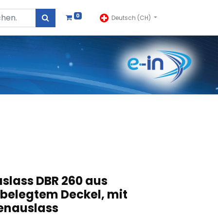
0
Deutsch (CH)
lass DBR 260 aus
 belegtem Deckel, mit
tenauslass