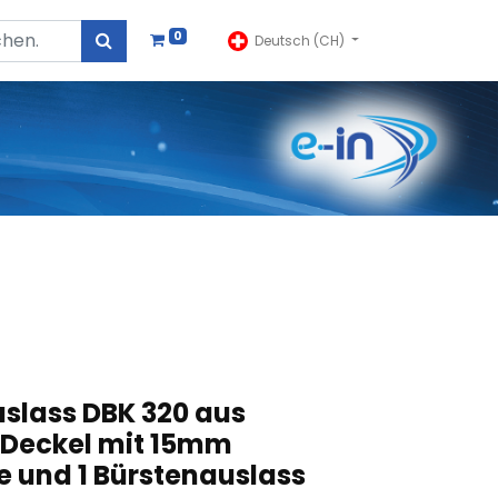
0
Deutsch (CH)
lass DBK 320 aus
 Deckel mit 15mm
e und 1 Bürstenauslass