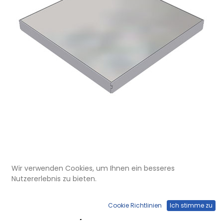
Wir verwenden Cookies, um Ihnen ein besseres
DBK 210 000
Nutzererlebnis zu bieten.
Doppelboden-Auslass DBK 210
aus Chromstahl inkl. belegtem
Cookie Richtlinien
Ich stimme zu
Blinddeckel, mit Kante