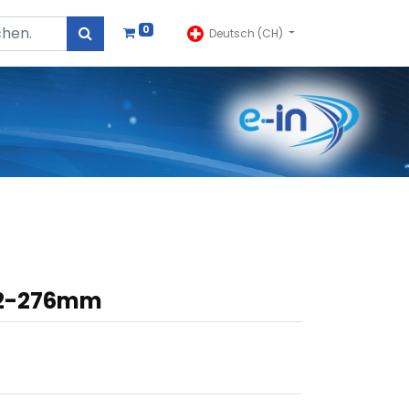
0
Deutsch (CH)
72-276mm